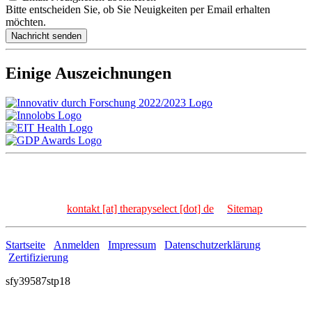
Bitte entscheiden Sie, ob Sie Neuigkeiten per Email erhalten
möchten.
Einige Auszeichnungen
TherapySelect Dr. Frank Kischkel | Carl-Bosch-Str. 4 | 69115
Heidelberg | Germany
Tel: +49 (0)6221 - 8936 - 157 | Fax: +49 (0)6221 - 8936 -
158 | Email:
kontakt [at] therapyselect [dot] de
|
Sitemap
Startseite
Anmelden
Impressum
Datenschutzerklärung
Zertifizierung
sfy39587stp18