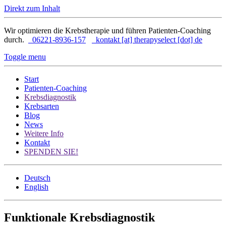
Direkt zum Inhalt
Wir optimieren die Krebstherapie und führen Patienten-Coaching
durch.
06221-8936-157
kontakt [at] therapyselect [dot] de
Toggle menu
Start
Patienten-Coaching
Krebsdiagnostik
Krebsarten
Blog
News
Weitere Info
Kontakt
SPENDEN SIE!
Deutsch
English
Funktionale Krebsdiagnostik